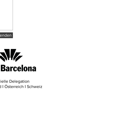
enden
zielle Delegation
 І Österreich І Schweiz